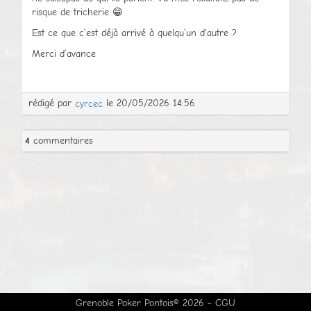
risque de tricherie 😁
Est ce que c’est déjà arrivé à quelqu’un d'autre ?
Merci d’avance
rédigé par
le 20/05/2026 14:56
cyrcec
4
commentaires
Grenoble Poker Pontois© 2026 -
CGU