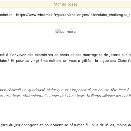
Mot de passe
acheter : https://www.winamax.fr/poker/challenges/interclubs_challenges_t
é à s’envoyer des kilomètres de shots et des montagnes de jetons sur le 
bs ! Et pour sa vingtième édition, on vous a gâtés : la Ligue des Clubs f
er réalisait un quadruplé historique et s'imposait d'une courte tête face à
c brio leurs championnats, charriant dans leurs brillants sillages les co
règles du jeu changent et pourraient se résumer à
:
plus de Miles, moins de