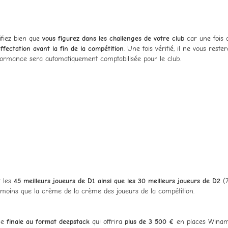
ifiez bien que
vous figurez dans les challenges de votre club
car une fois 
ffectation avant la fin de la compétition
. Une fois vérifié, il ne vous reste
formance sera automatiquement comptabilisée pour le club.
t les
45 meilleurs joueurs de D1 ainsi que les 30 meilleurs joueurs de D2
(
i moins que la crème de la crème des joueurs de la compétition.
une
finale au format deepstack
qui offrira
plus de 3 500 €
en places Winama