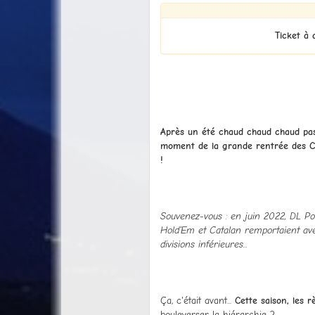
Ticket à 
Après un été chaud chaud chaud pass
moment de la grande rentrée des Clu
!
Souvenez-vous : en juin 2022, DL Pok
Hold'Em et Catalan remportaient ave
divisions inférieures...
Ça, c'était avant...
Cette saison, les 
bouleverser la hiérarchie ?