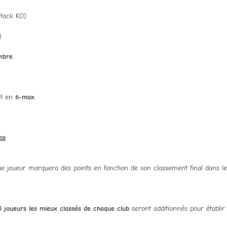
tack KO)
)
mbre
t en
6-max
.
bs
ue joueur marquera des points en fonction de son classement final dans le
5 joueurs les mieux classés de chaque club
seront additionnés pour établir