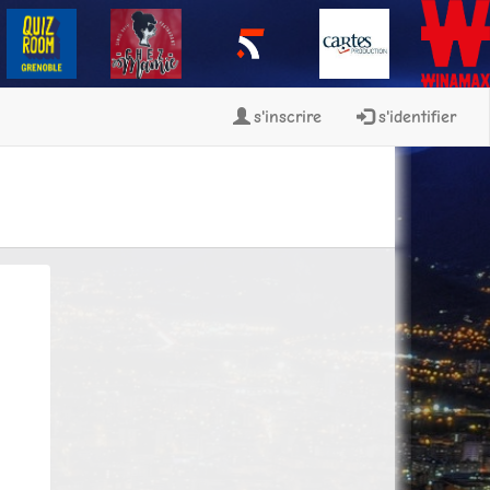
s'inscrire
s'identifier