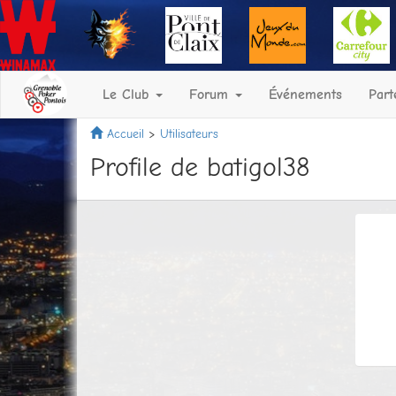
Le Club
Forum
Événements
Part
Accueil
Utilisateurs
Profile de batigol38