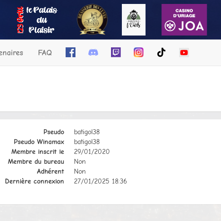
enaires
FAQ
Pseudo
batigol38
Pseudo Winamax
batigol38
Membre inscrit le
29/01/2020
Membre du bureau
Non
Adhérent
Non
Dernière connexion
27/01/2025 18:36