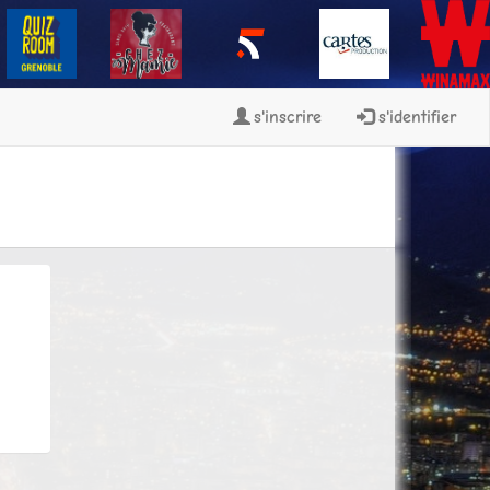
s'inscrire
s'identifier