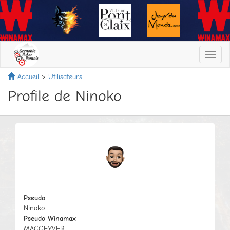
Toggl
navig
Accueil
Utilisateurs
Profile de Ninoko
Pseudo
Ninoko
Pseudo Winamax
MACGEYVER