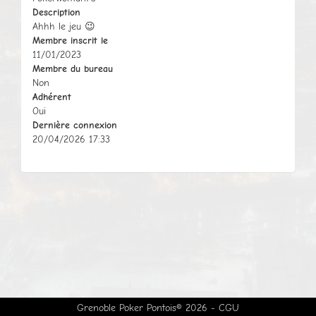
Description
Ahhh le jeu 😉
Membre inscrit le
11/01/2023
Membre du bureau
Non
Adhérent
Oui
Dernière connexion
20/04/2026 17:33
Grenoble Poker Pontois© 2026 -
CGU